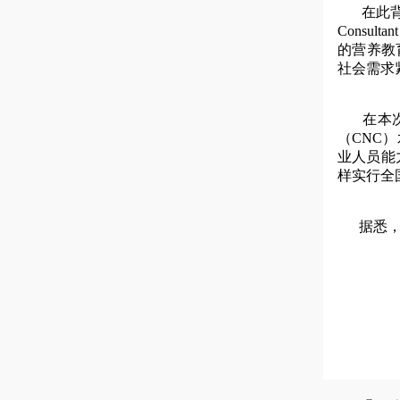
在此背景
Cons
的营养教
社会需求
在本次课
（CNC
业人员能
样实行全
据悉，2