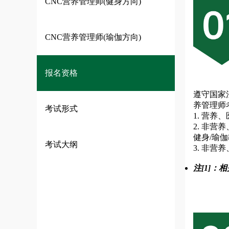
CNC营养管理师(健身方向)
常见问题
CNC营养管理师(瑜伽方向)
报名资格
遵守国家
养管理师
考试形式
1. 营
2. 非
健身/瑜
考试大纲
3. 非
注[1]：
相