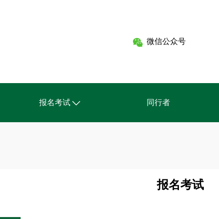
微信公众号
报名考试
同行者
CNC营养管理师(健身方向)
CNC营养管理师(瑜伽方向)
报名资格
报名考试
考试形式